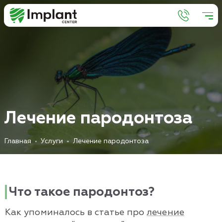
Л
е
ч
е
н
и
е
п
а
р
о
д
о
н
т
о
з
а
Главная
Услуги
Лечение пародонтоза
Что такое пародонтоз?
Как упоминалось в статье про
лечение