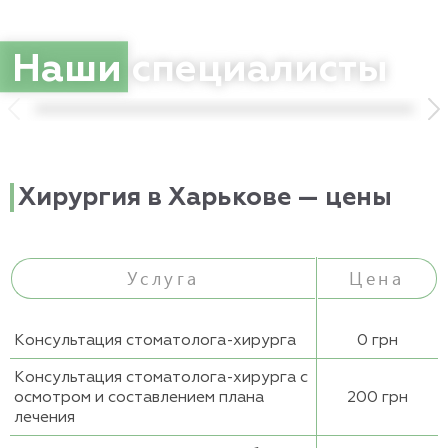
Главный врач
Наши
специалисты
Стоматолог-хирург, имплантолог
Хирургия в Харькове — цены
Услуга
Цена
Консультация стоматолога-хирурга
0 грн
Консультация стоматолога-хирурга с
осмотром и составлением плана
200 грн
лечения