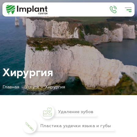
Х
и
р
у
р
г
и
я
Главная
Услуги
Хирургия
Удаление зубов
Пластика уздечки языка и губы