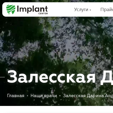
Услуги
Прай
З
а
л
е
с
с
к
а
я
Главная
Наши врачи
Залесская Дарина Ан