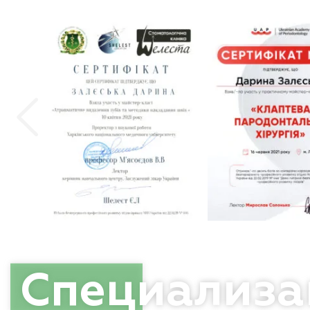
Спец
иализа