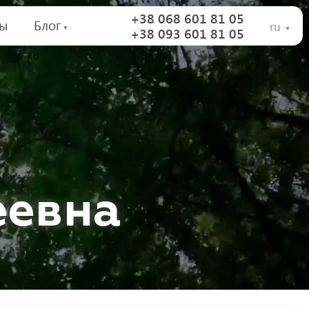
+38 068 601 81 05
вы
Блог
ru
+38 093 601 81 05
е
е
в
н
а