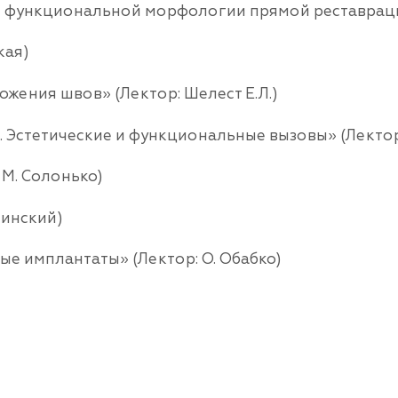
 функциональной морфологии прямой реставрации
кая)
жения швов» (Лектор: Шелест Е.Л.)
 Эстетические и функциональные вызовы» (Лектор:
 М. Солонько)
минский)
ые имплантаты» (Лектор: О. Обабко)