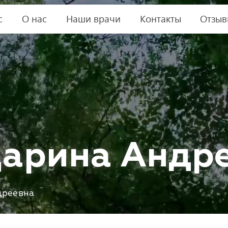
с
О нас
Наши врачи
Контакты
Отзы
Д
а
р
и
н
а
А
н
д
р
дреевна