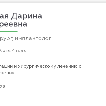
кая Дарина
реевна
рург, имплантолог
боты: 4 года
тации и хирургическому лечению с
ечения
ов