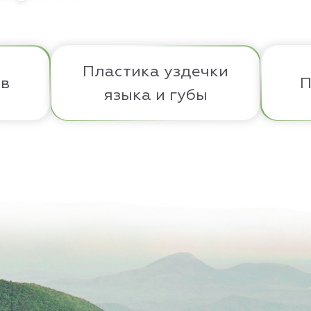
Пластика уздечки
ов
П
языка и губы