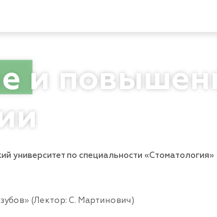
ие
и повышен
ии
ий университет по специальности «Стоматология»
убов» (Лектор: С. Мартинович)