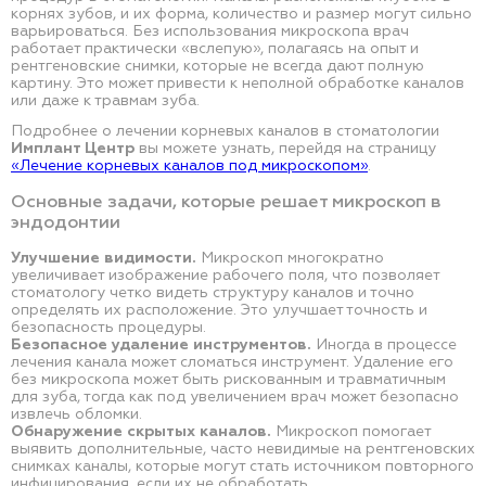
корнях зубов, и их форма, количество и размер могут сильно
варьироваться. Без использования микроскопа врач
работает практически «вслепую», полагаясь на опыт и
рентгеновские снимки, которые не всегда дают полную
картину. Это может привести к неполной обработке каналов
или даже к травмам зуба.
Подробнее о лечении корневых каналов в стоматологии
Имплант Центр
вы можете узнать, перейдя на страницу
«Лечение корневых каналов под микроскопом»
.
Основные задачи, которые решает микроскоп в
эндодонтии
Улучшение видимости.
Микроскоп многократно
увеличивает изображение рабочего поля, что позволяет
стоматологу четко видеть структуру каналов и точно
определять их расположение. Это улучшает точность и
безопасность процедуры.
Безопасное удаление инструментов.
Иногда в процессе
лечения канала может сломаться инструмент. Удаление его
без микроскопа может быть рискованным и травматичным
для зуба, тогда как под увеличением врач может безопасно
извлечь обломки.
Обнаружение скрытых каналов.
Микроскоп помогает
выявить дополнительные, часто невидимые на рентгеновских
снимках каналы, которые могут стать источником повторного
инфицирования, если их не обработать.