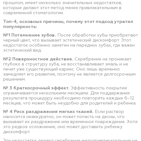
прошлом, имеет несколько значительных недостатков,
которые делают этот метод менее привлекательным в
современной стоматологии.
Топ-4, основных причины, почему этот подход утратил
популярность:
№1 Потемнение зубов.
После обработки зубы приобретают
черный цвет, что вызывает эстетический дискомфорт. Этот
недостаток особенно заметен на передних зубах, где важен
эстетический вид.
№2 Поверхностное действие.
Серебрение не проникает
глубоко в структуру зуба, не восстанавливает эмаль и не
лечит уже существующий кариес. Оно лишь временно
замедляет его развитие, поэтому не является долгосрочным
решением.
№ 3 Краткосрочный эффект.
Эффективность покрытия
ограничивается несколькими месяцами. Для поддержания
результата процедуру необходимо повторять каждые 6–12
месяцев, что может быть неудобно для родителей и ребенка.
№ 4 Риск раздражения мягких тканей.
Если раствор
наносится неаккуратно, он может попасть на десны, что
вызывает их раздражение или временное повреждение. Хотя
это редкое осложнение, оно может доставить ребенку
дискомфорт.
Эти недостатки делают серебрение малопривлекательным на