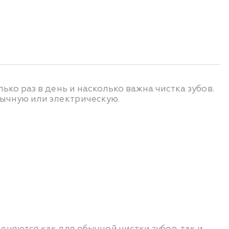
ько раз в день и насколько важна чистка зубов.
бычную или электрическую.
няются как для обычной чистки зубов, так и