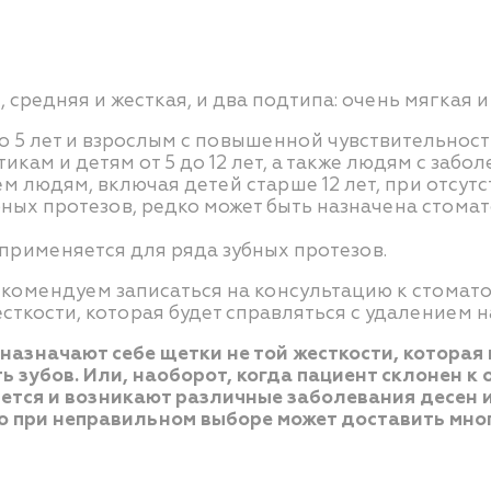
 средняя и жесткая, и два подтипа: очень мягкая и
о 5 лет и взрослым с повышенной чувствительност
кам и детям от 5 до 12 лет, а также людям с забо
м людям, включая детей старше 12 лет, при отсут
бных протезов, редко может быть назначена стома
рименяется для ряда зубных протезов.
екомендуем записаться на консультацию к стомато
сткости, которая будет справляться с удалением 
назначают себе щетки не той жесткости, которая 
 зубов. Или, наоборот, когда пациент склонен к
яется и возникают различные заболевания десен и
но при неправильном выборе может доставить мног