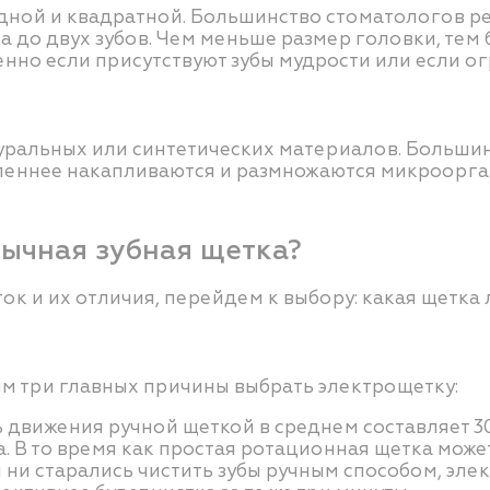
дной и квадратной. Большинство стоматологов ре
ла до двух зубов. Чем меньше размер головки, те
нно если присутствуют зубы мудрости или если ог
атуральных или синтетических материалов. Больш
едленнее накапливаются и размножаются микроорг
бычная зубная щетка?
ок и их отличия, перейдем к выбору: какая щетка 
им три главных причины выбрать электрощетку:
 движения ручной щеткой в среднем составляет 30
 В то время как простая ротационная щетка может 
 ни старались чистить зубы ручным способом, эле