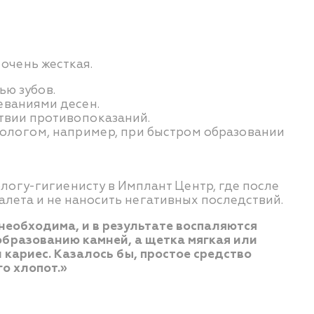
 очень жесткая.
ью зубов.
леваниями десен.
ствии противопоказаний.
тологом, например, при быстром образовании
логу-гигиенисту в Имплант Центр, где после
налета и не наносить негативных последствий.
необходима, и в результате воспаляются
 образованию камней, а щетка мягкая или
 кариес. Казалось бы, простое средство
о хлопот.»