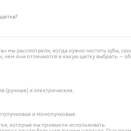
 щетка?
» мы рассмотрели, когда нужно чистить зубы, скол
и, чем они отличаются и какую щетку выбрать — о
е (ручные) и электрические.
огопучковые и монопучковые .
тки, которые мы привыкли использовать.
овку с одним большим пучком щетинок. Они приме