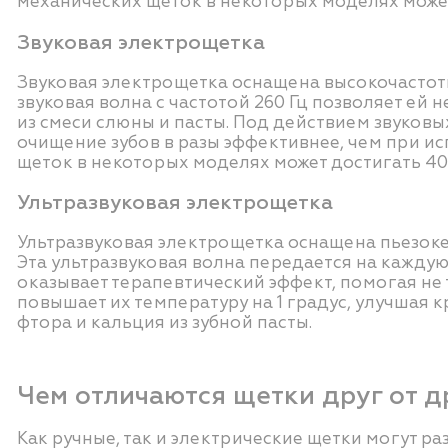
механических щеток в некоторых моделях может 
Звуковая электрощетка
Звуковая электрощетка оснащена высокочастот
звуковая волна с частотой 260 Гц позволяет ей
из смеси слюны и пасты. Под действием звуковы
очищение зубов в разы эффективнее, чем при и
щеток в некоторых моделях может достигать 40 
Ультразвуковая электрощетка
Ультразвуковая электрощетка оснащена пьезокер
Эта ультразвуковая волна передается на каждую
оказывает терапевтический эффект, помогая не 
повышает их температуру на 1 градус, улучшая
фтора и кальция из зубной пасты.
Чем отличаются щетки друг от д
Как ручные, так и электрические щетки могут ра