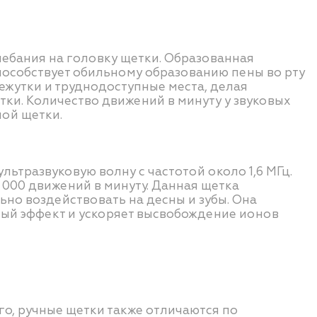
ебания на головку щетки. Образованная
способствует обильному образованию пены во рту
ежутки и труднодоступные места, делая
ки. Количество движений в минуту у звуковых
ной щетки.
ьтразвуковую волну с частотой около 1,6 МГц.
 000 движений в минуту. Данная щетка
ьно воздействовать на десны и зубы. Она
ный эффект и ускоряет высвобождение ионов
го, ручные щетки также отличаются по