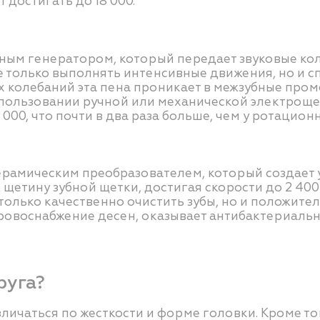
достигать до 18 000.
ным генератором, который передает звуковые кол
 не только выполнять интенсивные движения, но и 
х колебаний эта пена проникает в межзубные пром
спользовании ручной или механической электрощет
000, что почти в два раза больше, чем у ротацион
амическим преобразователем, который создает ул
 щетину зубной щетки, достигая скорости до 2 400
только качественно очистить зубы, но и положител
 кровоснабжение десен, оказывает антибактериаль
руга?
зличаться по жесткости и форме головки. Кроме то