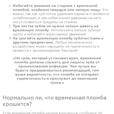
Избегайте жевания на стороне с временной
пломбой, особенно твердую или липкую пищу.
Это
важно, так как зуб после удаления кариеса становится
ослабленным, и при избыточном давлении на него
могут появиться трещины на стенках.
При чистке зубов не нужно сильно давить на
временную пломбу.
Используйте мягкую зубную
щетку и избегайте агрессивных движений.
Не трогайте временную пломбу зубочистками и
другими предметами.
Любое механическое
воздействие может нарушить её герметичность и
привести к проникновению бактерий.
«На срок, который установит врач, временная
пломба должна служить для защиты зуба от
проникновения инфекции. Чем лучше вы
будете придерживаться рекомендаций, тем
выше вероятность, что пломба не потеряет
герметичность и прослужит до окончания
срока.»
Нормально ли, что временная пломба
крошится?
Если временная пломба начала крошиться, сообщите об