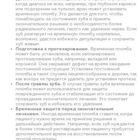
когда диагноз не ясен, например, при глубоком кариесе
или подозрении на пульпит, врач может установить
временную пломбу. Это делается для того, чтобы
понаблюдать за состоянием зуба и принять
окончательное решение о необходимости более
радикального лечения, такого как удаление нерва. Если
зуб реагирует на временную пломбу нормально,
возможно, удастся избежать депульпации и сохранить
зуб живым.
Подготовка к протезированию.
Временная пломба
может быть установлена, если запланировано
протезирование зуба, например, вкладкой или
коронкой. Она закрывает дефект на время ожидания
постоянной конструкции. Установка постоянной
пломбы в таких случаях нецелесообразна и дороже, так
как вскоре её придется удалить для установки протеза.
После травмы зуба.
В случае травмы зуба временная
пломба может использоваться для защиты
поврежденного зуба и стабилизации его состояния до
проведения окончательного лечения. Это помогает
сохранить зуб и избежать его удаления.
Временная защита перед окончательным
лечением.
Иногда временная пломба ставится, когда
пациенту нужно время на принятие решения о
дальнейших действиях. Например, если зуб нуждается
в более сложной реставрации или пациенту требуется
дополнительное время на восстановление после
другой процедуры.