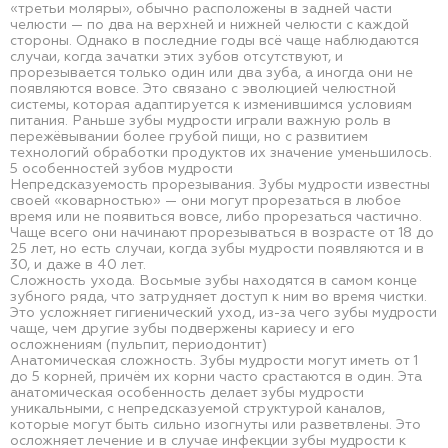
«третьи моляры», обычно расположены в задней части
челюсти — по два на верхней и нижней челюсти с каждой
стороны. Однако в последние годы всё чаще наблюдаются
случаи, когда зачатки этих зубов отсутствуют, и
прорезывается только один или два зуба, а иногда они не
появляются вовсе. Это связано с эволюцией челюстной
системы, которая адаптируется к изменившимся условиям
питания. Раньше зубы мудрости играли важную роль в
пережёвывании более грубой пищи, но с развитием
технологий обработки продуктов их значение уменьшилось.
5 особенностей зубов мудрости
Непредсказуемость прорезывания. Зубы мудрости известны
своей «коварностью» — они могут прорезаться в любое
время или не появиться вовсе, либо прорезаться частично.
Чаще всего они начинают прорезываться в возрасте от 18 до
25 лет, но есть случаи, когда зубы мудрости появляются и в
30, и даже в 40 лет.
Сложность ухода. Восьмые зубы находятся в самом конце
зубного ряда, что затрудняет доступ к ним во время чистки.
Это усложняет гигиенический уход, из-за чего зубы мудрости
чаще, чем другие зубы подвержены кариесу и его
осложнениям (пульпит, периодонтит)
Анатомическая сложность. Зубы мудрости могут иметь от 1
до 5 корней, причём их корни часто срастаются в один. Эта
анатомическая особенность делает зубы мудрости
уникальными, с непредсказуемой структурой каналов,
которые могут быть сильно изогнуты или разветвлены. Это
осложняет лечение и в случае инфекции зубы мудрости к