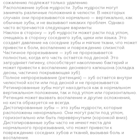
сожалению подлежат только удалению.
Расположение зубов мудрости. Зубы мудрости могут
занимать различные положения в челюсти. В некоторых
случаях они прорезываются нормально — вертикально, как
обычные зубы, и не вызывают никаких проблем. Однако
часто встречаются следующие варианты:
Наклон в сторону — зуб мудрости может расти под углом,
смещаясь в сторону соседнего зуба, щеки или языка. Это
создаёт давление на соседние зубы и мягкие ткани, что может
привести к боли, воспалению и повреждению слизистой.
Частичное прорезывание — зуб не прорезывается
полностью, когда его часть остаётся под десной. Это
затрудняет гигиену, способствует накоплению бактерий и
может привести к воспалению десневого капюшона (складка
десны, частично покрывающая зуб).
Полное непрорезывание (ретенция) — зуб остаётся внутри
челюстной кости или под десной и не прорезывается.
Ретинированные зубы могут находиться как в нормальном
вертикальном положении, так и под углом или горизонтально.
Ретенция может вызвать воспаление и другие осложнения,
но киста образуется не всегда.
Дистопированные зубы — это зубы мудрости, которые
расположены ненормально. Они могут расти под углом,
горизонтально или быть перевёрнутыми (коронкой вниз).
Дистопированные зубы часто не имеют места для
нормального прорезывания, что может привести к
повреждению соседних зубов и тканей, вызывая боль и
воспаление.