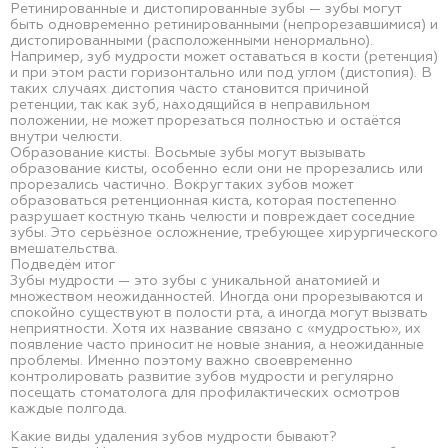
Ретинированные и дистопированные зубы — зубы могут
быть одновременно ретинированными (непрорезавшимися) и
дистопированными (расположенными ненормально).
Например, зуб мудрости может оставаться в кости (ретенция)
и при этом расти горизонтально или под углом (дистопия). В
таких случаях дистопия часто становится причиной
ретенции, так как зуб, находящийся в неправильном
положении, не может прорезаться полностью и остаётся
внутри челюсти.
Образование кисты. Восьмые зубы могут вызывать
образование кисты, особенно если они не прорезались или
прорезались частично. Вокруг таких зубов может
образоваться ретенционная киста, которая постепенно
разрушает костную ткань челюсти и повреждает соседние
зубы. Это серьёзное осложнение, требующее хирургического
вмешательства.
Подведём итог
Зубы мудрости — это зубы с уникальной анатомией и
множеством неожиданностей. Иногда они прорезываются и
спокойно существуют в полости рта, а иногда могут вызвать
неприятности. Хотя их название связано с «мудростью», их
появление часто приносит не новые знания, а неожиданные
проблемы. Именно поэтому важно своевременно
контролировать развитие зубов мудрости и регулярно
посещать стоматолога для профилактических осмотров
каждые полгода.
Какие виды удаления зубов мудрости бывают?