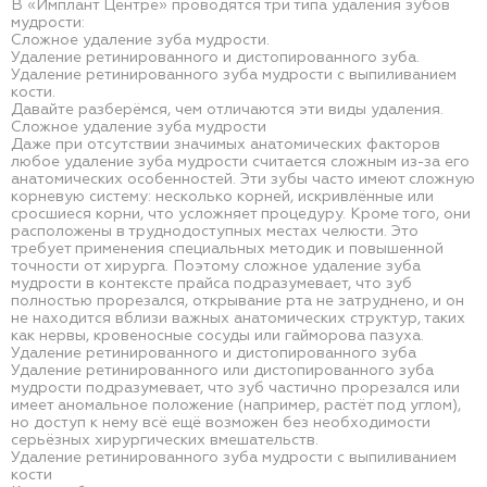
В «Имплант Центре» проводятся три типа удаления зубов
мудрости:
Сложное удаление зуба мудрости.
Удаление ретинированного и дистопированного зуба.
Удаление ретинированного зуба мудрости с выпиливанием
кости.
Давайте разберёмся, чем отличаются эти виды удаления.
Сложное удаление зуба мудрости
Даже при отсутствии значимых анатомических факторов
любое удаление зуба мудрости считается сложным из-за его
анатомических особенностей. Эти зубы часто имеют сложную
корневую систему: несколько корней, искривлённые или
сросшиеся корни, что усложняет процедуру. Кроме того, они
расположены в труднодоступных местах челюсти. Это
требует применения специальных методик и повышенной
точности от хирурга. Поэтому сложное удаление зуба
мудрости в контексте прайса подразумевает, что зуб
полностью прорезался, открывание рта не затруднено, и он
не находится вблизи важных анатомических структур, таких
как нервы, кровеносные сосуды или гайморова пазуха.
Удаление ретинированного и дистопированного зуба
Удаление ретинированного или дистопированного зуба
мудрости подразумевает, что зуб частично прорезался или
имеет аномальное положение (например, растёт под углом),
но доступ к нему всё ещё возможен без необходимости
серьёзных хирургических вмешательств.
Удаление ретинированного зуба мудрости с выпиливанием
кости