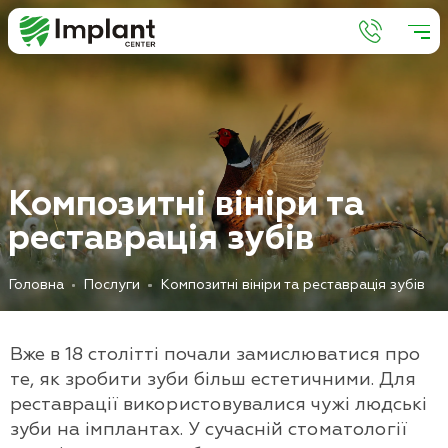
К
о
м
п
о
з
и
т
н
і
в
і
н
і
р
и
т
а
р
е
с
т
а
в
р
а
ц
і
я
з
у
б
і
в
Головна
Послуги
Композитні вініри та реставрація зубів
Вже в 18 столітті почали замислюватися про
те, як зробити зуби більш естетичними. Для
реставрації використовувалися чужі людські
зуби на імплантах. У сучасній стоматології