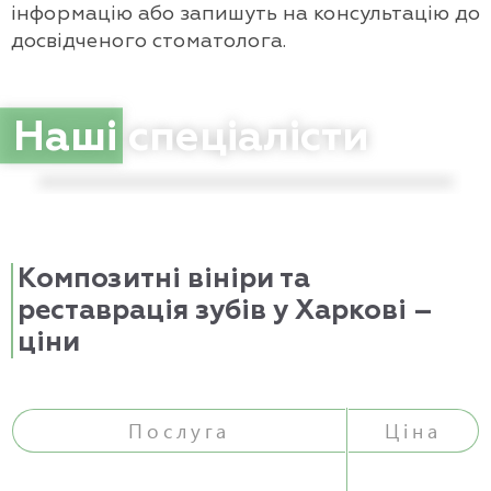
інформацію або запишуть на консультацію до
досвідченого стоматолога.
Караченцева Юлія Олександрівна
Стоматолог-терапевт
Наші
спеціалісти
Композитні вініри та
реставрація зубів у Харкові –
ціни
Послуга
Ціна