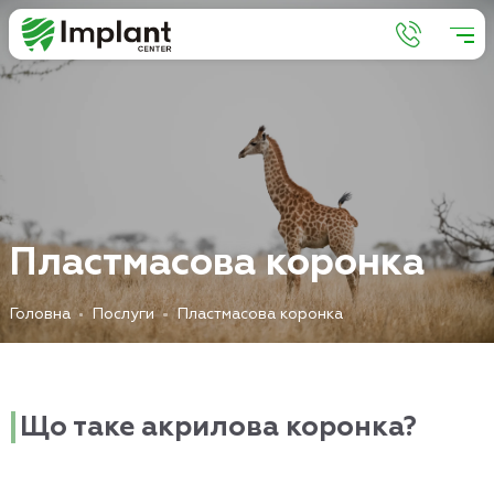
П
л
а
с
т
м
а
с
о
в
а
к
о
р
о
н
к
а
Головна
Послуги
Пластмасова коронка
Що таке акрилова коронка?