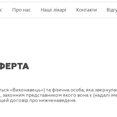
с
Про нас
Наші лікарі
Контакти
Відг
ФЕРТА
ться «Виконавець») та фізична особа, яка зверну
, законним представником якого вона є (надалі іме
 цей договір про нижченаведене.