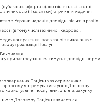
 (публічною офертою), що містить всі істотні
ізичних осіб (Пацієнтам) отримати медичні
вом України надані відповідні пільги в разі їх
сті (в тому числі технічної, кадрової,
 медичної практики, пов’язаної з виконанням
вору і реалізації Послуг.
 Виконавця.
агу при застосуванні матимуть відповідні норми
ого звернення Пацієнта за отриманням
ть про згоду дотримуватися умов Договору
ого користування послугами, оплата рахунку
цього Договору. Пацієнт вважається