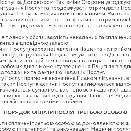
 Послуг за Договором. Такі зміни Сторони узгоджу
оригування Послуг та продовжувати отримувати Пос
ання Послуг за медичними показаннями, Виконав
ов’язаний оплатити вартість фактично отриманих П
Послуг продовжується відповідно до нових умов т
в повному обсязі, вартість ненаданих та сплачен
єнта з відповідною заявою.
ини Послуг) через нез’явлення Пацієнта на прийом
Послуг, порушення Пацієнтом умов цього Договору
м фактично здійснених витрат та витрат з вигото
робочих днів з моменту звернення Пацієнта з від
 погоджених та фактично наданих Послуг.
ту Послуг прямо не визначена Планом лікування, в 
ть таких Послуг (частини Послуг) визначається відп
изначається сумарною вартістю всіх наданих Паціє
поширюється на випадки надання Пацієнтам медич
ня або іншими третіми особами.
ПОРЯДОК ОПЛАТИ ПОСЛУГ ТРЕТЬОЮ ОСОБОЮ
ти сплачені третьою особою за домовленістю між 
бою (платником) та Виконавцем. Медичні послуги,