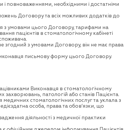
ми і повноваженнями, необхідними і достатніми
ожень Договору та всіх можливих додатків до
я з умовами цього Договору, тарифами на
ання пацієнтів в стоматологічному кабінеті
 споживача.
 не згодний з умовами Договору, він не має права
Виконавця письмову форму цього Договору.
працівниками Виконавця в стоматологічному
их захворювань, патологій або станів Пацієнта.
я медичних стоматологічних послуг та уклала з
едієздатна особа, права та обов’язки, що
вадження діяльності з медичної практики
ка є офіційним джерелом інформування Пацієнтів