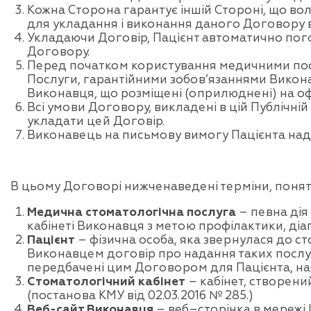
Кожна Сторона гарантує іншій Стороні, що вол
для укладання і виконання даного Договору в
Укладаючи Договір, Пацієнт автоматично пог
Договору.
Перед початком користування медичними пос
Послуги, гарантійними зобов’язаннями Викона
Виконавця, що розміщені (оприлюднені) на офі
Всі умови Договору, викладені в цій Публічній
укладати цей Договір.
Виконавець на письмову вимогу Пацієнта над
В цьому Договорі нижченаведені терміни, понятт
Медична стоматологічна послуга
– певна дія
кабінеті Виконавця з метою профілактики, діаг
Пацієнт
– фізична особа, яка звернулася до с
Виконавцем договір про надання таких послуг.
передбачені цим Договором для Пацієнта, наб
Стоматологічний кабінет
– кабінет, створени
(постанова КМУ від 02.03.2016 № 285.)
Веб-сайт Виконавця
– веб–сторінка в мережі 