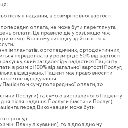
ця;
після її надання, в розмірі повної вартості
к попередня оплата, не може бути переглянута
ень оплати. Це правило діє у разі, якщо між
ри місяці. В іншому випадку здійснюється
слуги.
ння імплантатів, ортопедичних, ортодонтичних,
иться передоплата у розмірі до 50% від вартості
 рахунку, який заздалегідь надається Пацієнту.
и в розмірі 100% від загальної вартості Послуг,
ілька відвідувань, Пацієнт має право вносити
онкретне відвідування.
 Пацієнтом суму попередньої оплати, то
астини Послуги) та сумою виставленого Пацієнту
 дня після надання Послуги (частини Послуг).
 Пацієнта перед Виконавцем може бути
ого розсуд.
зміні Плану лікування), то відповідному