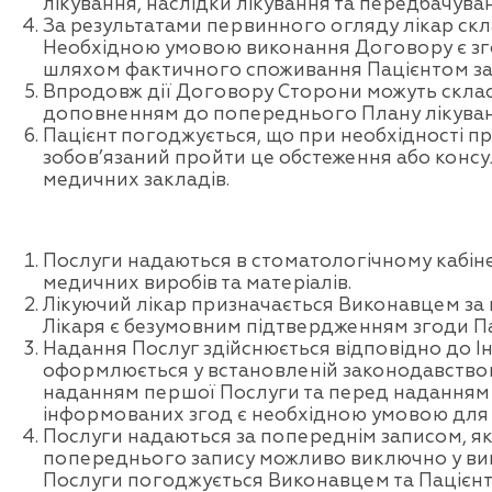
лікування, наслідки лікування та передбачуван
За результатами первинного огляду лікар скл
Необхідною умовою виконання Договору є згод
шляхом фактичного споживання Пацієнтом зазн
Впродовж дії Договору Сторони можуть скласт
доповненням до попереднього Плану лікуванн
Пацієнт погоджується, що при необхідності пр
зобов’язаний пройти це обстеження або консу
медичних закладів.
Послуги надаються в стоматологічному кабін
медичних виробів та матеріалів.
Лікуючий лікар призначається Виконавцем за 
Лікаря є безумовним підтвердженням згоди Па
Надання Послуг здійснюється відповідно до І
оформлюється у встановленій законодавством
наданням першої Послуги та перед наданням 
інформованих згод є необхідною умовою для 
Послуги надаються за попереднім записом, як
попереднього запису можливо виключно у випа
Послуги погоджується Виконавцем та Пацієнто