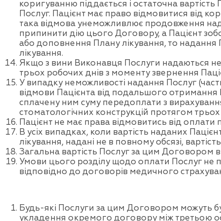
коригуванню піддається і остаточна вартість
Послуг. Пацієнт має право відмовитися від к
така відмова унеможливлює продовження над
припинити дію цього Договору, а Пацієнт зоб
або доповнення Плану лікування, то надання 
лікування.
Якщо з вини Виконавця Послуги надаються не 
трьох робочих днів з моменту звернення Паці
У випадку неможливості надання Послуг (част
відмови Пацієнта від подальшого отримання 
сплачену ним суму передоплати з вирахування
стоматологічних конструкцій протягом трьох 
Пацієнт не має права відмовитись від оплати
В усіх випадках, коли вартість наданих Пацієн
лікування, надані не в повному обсязі, вартіс
Загальна вартість Послуг за цим Договором в
Умови цього розділу щодо оплати Послуг не 
відповідно до договорів медичного страхуван
Будь-які Послуги за цим Договором можуть бу
укладення окремого договору між третьою осо