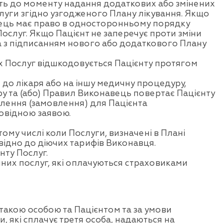
ють до моменту надання додаткових або змінених
луги згідно узгодженого Плану лікування. Якщо
ець має право в односторонньому порядку
ослуг. Якщо Пацієнт не заперечує проти зміни
а з підписанням нового або додаткового Плану
их Послуг відшкодовується Пацієнту протягом
 до лікаря або на іншу медичну процедуру,
 та (або) Правил Виконавець повертає Пацієнту
влення (замовлення) для Пацієнта
повідною заявою.
тому числі коли Послуги, визначені в Плані
овідно до діючих тарифів Виконавця.
нту Послуг.
них послуг, які оплачуються страховиками
такою особою та Пацієнтом та за умови
 які сплачує третя особа, надаються на