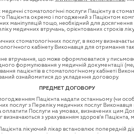
 медичні стоматологічні послуги Пацієнту в стома
о Пацієнта окремо і погоджений з Пацієнтом комп
ичних маніпуляцій тощо, необхідний для досягненн
еліку медичних втручань, орієнтованих строків ліку
чних стоматологічних послуг, в якому визначаєтьс
тологічного кабінету Виконавця для отримання таки
чне втручання, що може оформлюватися у письмов
ного формулювання у медичній документації (мед
ання пацієнтів в стоматологічному кабінеті Викон
язаний ознайомитися до укладення договору.
ПРЕДМЕТ ДОГОВОРУ
огодженням Пацієнта надати останньому (чи особі,
их послуг з Переліку медичних послуг Виконавця в
 та оплатити Послуги на умовах, визначених цим Д
уг визначаються з урахуванням здоров’я Пацієнта, 
ацієнта лікуючий лікар встановлює попередній діа