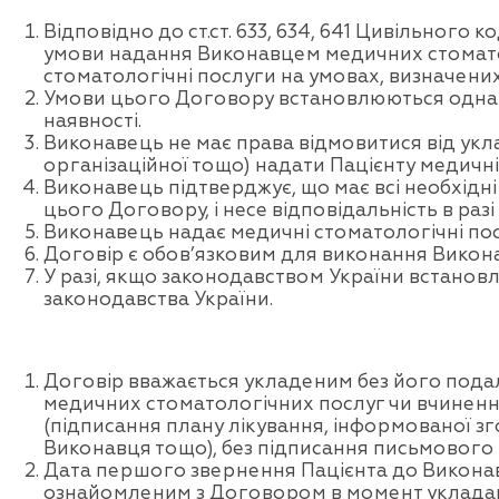
Відповідно до ст.ст. 633, 634, 641 Цивільного
умови надання Виконавцем медичних стоматол
стоматологічні послуги на умовах, визначен
Умови цього Договору встановлюються однакови
наявності.
Виконавець не має права відмовитися від укла
організаційної тощо) надати Пацієнту медичні
Виконавець підтверджує, що має всі необхідні
цього Договору, і несе відповідальність в раз
Виконавець надає медичні стоматологічні посл
Договір є обов’язковим для виконання Викон
У разі, якщо законодавством України встанов
законодавства України.
Договір вважається укладеним без його пода
медичних стоматологічних послуг чи вчиненн
(підписання плану лікування, інформованої зг
Виконавця тощо), без підписання письмового
Дата першого звернення Пацієнта до Виконав
ознайомленим з Договором в момент уклада