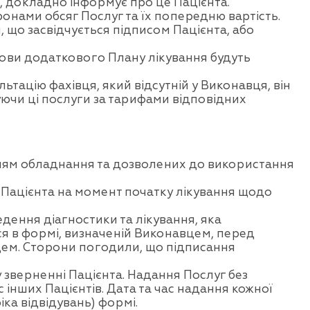
я, докладно інформує про це Пацієнта.
онами обсяг Послуг та їх попередню вартість.
що засвідчується підписом Пацієнта, або
мови додаткового Плану лікування будуть
тацію фахівця, який відсутній у Виконавця, він
ючи ці послуги за тарифами відповідних
нням обладнання та дозволених до використання
 Пацієнта на момент початку лікування щодо
дення діагностики та лікування, яка
 в формі, визначеній Виконавцем, перед
цем. Сторони погодили, що підписання
зверненні Пацієнта. Надання Послуг без
інших Пацієнтів. Дата та час надання кожної
ка відвідувань) формі.