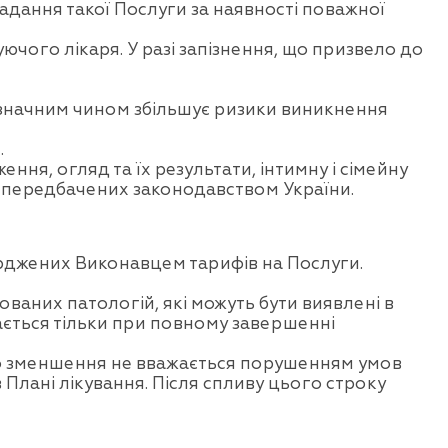
надання такої Послуги за наявності поважної
ючого лікаря. У разі запізнення, що призвело до
 значним чином збільшує ризики виникнення
.
ня, огляд та їх результати, інтимну і сімейну
в, передбачених законодавством України.
ерджених Виконавцем тарифів на Послуги.
ованих патологій, які можуть бути виявлені в
вається тільки при повному завершенні
 або зменшення не вважається порушенням умов
в Плані лікування. Після спливу цього строку