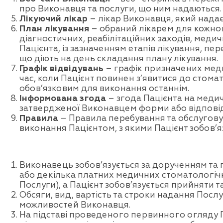
про Виконавця та послуги, що ним надаються.
Лікуючий лікар
– лікар Виконавця, який надає
План лікування
– обраний лікарем для кожног
діагностичних, реабілітаційних заходів, мед
Пацієнта, із зазначенням етапів лікування, пер
що діють на день складання плану лікування.
Графік відвідувань
– графік призначених меди
час, коли Пацієнт повинен з’явитися до стома
обов’язковим для виконання останнім.
Інформована згода
– згода Пацієнта на меди
затвердженої Виконавцем форми або відповід
Правила
– Правила перебування та обслуговув
виконання Пацієнтом, з якими Пацієнт зобов’
Виконавець зобов’язується за дорученням та п
або декілька платних медичних стоматологічн
Послуги), а Пацієнт зобов’язується прийняти
Обсяги, вид, вартість та строки надання Посл
можливостей Виконавця.
На підставі проведеного первинного огляду П