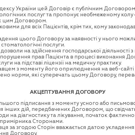
 кодексу України цей Договір є публічним Договором
огічних послуг та пропонує необмеженому колу ф
их цим Договором.
ми для всіх Пацієнтів, крім тих, кому законодавст
дення цього Договору за наявності у нього можливо
 стоматологічні послуги.
 дозволи на здійснення господарської діяльності з
і порушення прав Пацієнта в процесі виконання Дого
уги на підставі ліцензії на медичну практику.
авцем з моменту його оприлюднення на веб-сайті
лено норми, які суперечать цьому Договору, перев
АКЦЕПТУВАННЯ ДОГОВОРУ
льшого підписання з моменту усного або письмов
я інших дій, передбачених Договором, що свідча
оди на діагностику та лікування, початок фактичн
 примірника Сторонами.
ця за згодою Сторін вважається датою укладення 
ння Договору.