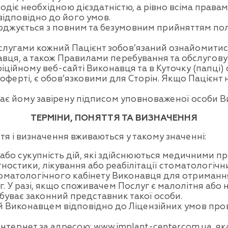
одіє необхідною дієздатністю, а рівно всіма права
ідповідно до його умов.
оджується з повним та безумовним прийняттям пол
лугами кожний Пацієнт зобов’язаний ознайомитис
вця, а також Правилами перебування та обслуговув
ційному веб-сайті Виконавця та в Куточку (папці)
 оферті, є обов’язковими для Сторін. Якщо Пацієнт
ає йому завірену підписом уповноваженої особи 
ТЕРМІНИ, ПОНЯТТЯ ТА ВИЗНАЧЕННЯ
я і визначення вживаються у такому значенні:
 або сукупність дій, які здійснюються медичними 
ностики, лікування або реабілітації стоматологічн
томатологічного кабінету Виконавця для отриманн
 У разі, якщо споживачем Послуг є малолітня або н
уває законний представник такої особи.
й Виконавцем відповідно до Ліцензійних умов про
Інтернет за адресою:
www.implant-center.com.ua
, я