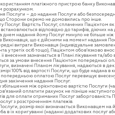
використанням платіжного пристрою банку Виконав
м розрахунком.
 Послуги – до надання Послуги або безпосередньо 
кщо Сторони окремо не домовились про інше.
у Послуг. Вартість Послуг, сплачених Пацієнтом я
 встановлюється відповідно до тарифів, діючих на д
 днем надання йому Послуг минуло не більше ніж т
в Виконавця, що є дійсними на момент надання По
ередні витрати Виконавця (індивідуальне замовле
а у третіх осіб тощо), Пацієнтом обов’язково внос
її внесення зазначається в Плані лікування та/або в
ся за умови внесення Пацієнтом попередньої оплат
луги, визначені Планом лікування, надаються в дек
мірі 100% від вартості Послуги, що буде надана в к
за попередньою оплатою Послуг перевищує внесену
дня закінчення надання Послуг.
 збільшення між орієнтовною вартістю Послуги (ч
бов’язаний оплатити рахунок не пізніше наступного
штів для оплати отриманих Послуг заборгованість
слуг з розстроченням платежів.
Послуги, розмір якої визначається Виконавцем на й
а в їх коригуванні (наданні додаткових послуг або 