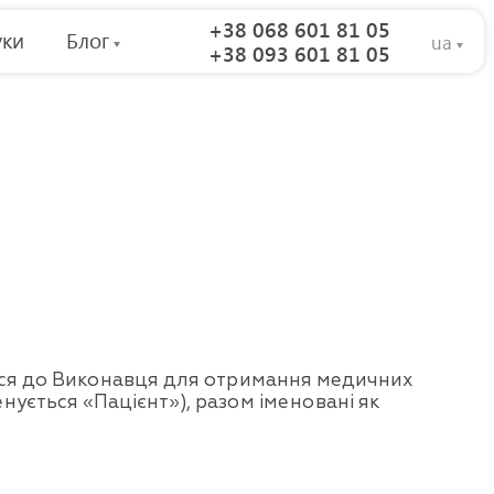
+38 068 601 81 05
уки
Блог
ua
+38 093 601 81 05
лася до Виконавця для отримання медичних
нується «Пацієнт»), разом іменовані як