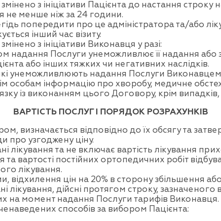
змінено з ініціативи Пацієнта до настання строку 
 не менше ніж за 24 години.
егідь попередити про це адміністратора та/або ліку
ється інший час візиту.
мінено з ініціативи Виконавця у разі:
ом надання Послуги унеможливлює її надання або
ієнта або інших тяжких чи негативних наслідків.
які унеможливлюють надання Послуги Виконавцем
 особам інформацію про хворобу, медичне обстежен
в’язку із виконанням цього Договору, крім випадкі
ВАРТІСТЬ ПОСЛУГ І ПОРЯДОК РОЗРАХУНКІВ
ром, визначається відповідно до їх обсягу та затв
 про узгоджену ціну.
і лікування та не включає вартість лікування прих
я та вартості постійних ортопедичних робіт відбу
ого лікування.
ними, відхилення цін на 20% в сторону збільшення
ні лікування, дійсні протягом строку, зазначеного 
чих на момент надання Послуги тарифів Виконавця.
ченаведених способів за вибором Пацієнта: