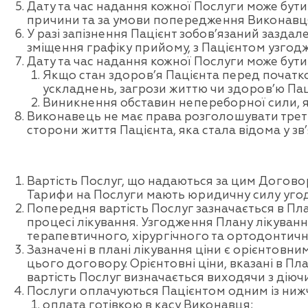
Дату та час надання кожної Послуги може бути 
причини та за умови попередження Виконавця
У разі запізнення Пацієнт зобов’язаний заздал
зміщення графіку прийому, з Пацієнтом узгоджу
Дату та час надання кожної Послуги може бути з
Якщо стан здоров’я Пацієнта перед початк
ускладнень, загрози життю чи здоров’ю Пац
Виникнення обставин непереборної сили, 
Виконавець не має права розголошувати третім
сторони життя Пацієнта, яка стала відома у з
Вартість Послуг, що надаються за цим Догово
Тарифи на Послуги мають юридичну силу угоди
Попередня вартість Послуг зазначається в План
процесі лікування. Узгодження Плану лікуванн
терапевтичного, хірургічного та ортодонтичн
Зазначені в плані лікування ціни є орієнтов
цього договору. Орієнтовні ціни, вказані в Пла
вартість Послуг визначається виходячи з дію
Послуги оплачуються Пацієнтом одним із ниж
оплата готівкою в касу Виконавця;