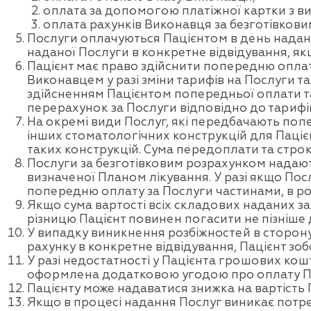
оплата за допомогою платіжної картки з 
оплата рахунків Виконавця за безготівкови
Послуги оплачуються Пацієнтом в день надання
наданої Послуги в конкретне відвідування, я
Пацієнт має право здійснити попередню оплат
Виконавцем у разі зміни тарифів на Послуги та
здійсненням Пацієнтом попередньої оплати та
перерахунок за Послуги відповідно до тарифі
На окремі види Послуг, які передбачають поп
інших стоматологічних конструкцій для Пацієнт
таких конструкцій. Сума передоплати та строк 
Послуги за безготівковим розрахунком надають
визначеної Планом лікування. У разі якщо Пос
попередню оплату за Послуги частинами, в роз
Якщо сума вартості всіх складових наданих 
різницю Пацієнт повинен погасити не пізніше 
У випадку виникнення розбіжностей в сторону
рахунку в конкретне відвідування, Пацієнт зо
У разі недостатності у Пацієнта грошових ко
оформлена додатковою угодою про оплату По
Пацієнту може надаватися знижка на вартість 
Якщо в процесі надання Послуг виникає потреб