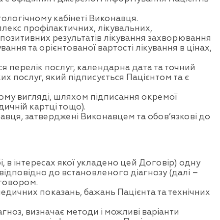
тологічному кабінеті Виконавця.
лекс профілактичних, лікувальних,
я позитивних результатів лікування захворювання
вання та орієнтованої вартості лікування в цінах,
я перелік послуг, календарна дата та точний
х послуг, який підписується Пацієнтом та є
ому вигляді, шляхом підписання окремої
ичній картці тощо).
авця, затверджені Виконавцем та обов’язкові до
 в інтересах якої укладено цей Договір) одну
ідповідно до встановленого діагнозу (далі –
оговором.
медичних показань, бажань Пацієнта та технічних
гноз, визначає методи і можливі варіанти