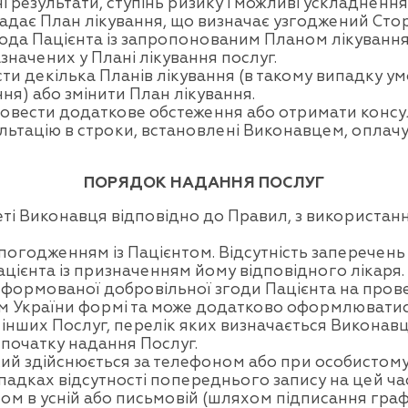
і результати, ступінь ризику і можливі ускладненн
адає План лікування, що визначає узгоджений Стор
а Пацієнта із запропонованим Планом лікування, 
ачених у Плані лікування послуг.
и декілька Планів лікування (в такому випадку у
я) або змінити План лікування.
овести додаткове обстеження або отримати консуль
льтацію в строки, встановлені Виконавцем, оплачу
ПОРЯДОК НАДАННЯ ПОСЛУГ
еті Виконавця відповідно до Правил, з використа
погодженням із Пацієнтом. Відсутність заперечень
цієнта із призначенням йому відповідного лікаря.
нформованої добровільної згоди Пацієнта на прове
 України формі та може додатково оформлюватися
інших Послуг, перелік яких визначається Виконав
початку надання Послуг.
ий здійснюється за телефоном або при особистому 
дках відсутності попереднього запису на цей час 
м в усній або письмовій (шляхом підписання графі