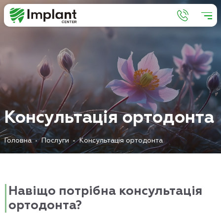
К
о
н
с
у
л
ь
т
а
ц
і
я
о
р
т
о
д
о
н
т
а
Головна
Послуги
Консультація ортодонта
Навіщо потрібна консультація
ортодонта?