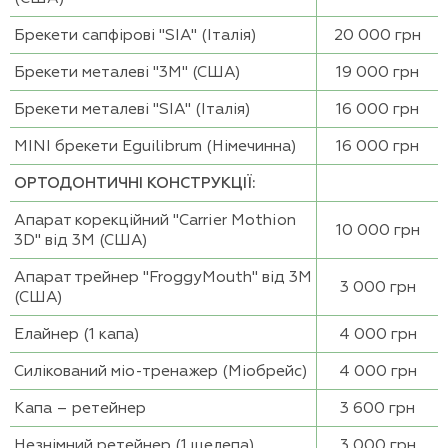
Брекети сапфірові "SIA" (Італія)
20 000 грн
Брекети металеві "3М" (США)
19 000 грн
Брекети металеві "SIA" (Італія)
16 000 грн
MINI брекети Eguilibrum (Німечинна)
16 000 грн
ОРТОДОНТИЧНІ КОНСТРУКЦІЇ:
Апарат корекційний "Carrier Mothion
10 000 грн
3D" від 3М (США)
Апарат трейнер "FroggyMouth" від 3М
3 000 грн
(США)
Елайнер (1 капа)
4 000 грн
Силікований міо-тренажер (Міобрейс)
4 000 грн
Капа – ретейнер
3 600 грн
Незнімний ретейнер (1 щелепа)
3 000 грн