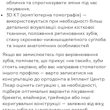
обличчя та спрогнозувати зміни під час
лікування;
3D КТ (комп’ютерна томографія) —
використовується при необхідності більш
детальної візуалізації: оцінки кісткової
тканини, положення ретинованих зубів,
стану скронево-нижньощелепного суглоба
та інших анатомічних особливостей.
Якщо ви замислюєтесь про вирівнювання
зубів, помічаєте, що прикус «не такий», зуби
стоять нерівно, або вас направив стоматолог
іншого профілю — варто записатися на
консультацію до ортодонта в Імплант Центр.
Лікар оцінить ситуацію і, за необхідності,
підбере оптимальні варіанти лікування:
брекети, елайнери, трейнери або інші
коригувальні конструкції — залежно від віку,
стану зубів та індивідуальних потреб.