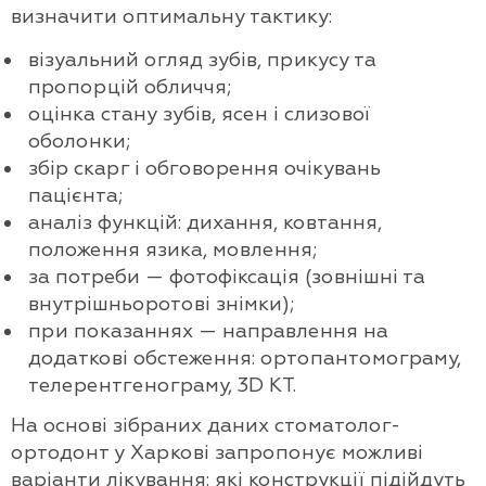
визначити оптимальну тактику:
візуальний огляд зубів, прикусу та
пропорцій обличчя;
оцінка стану зубів, ясен і слизової
оболонки;
збір скарг і обговорення очікувань
пацієнта;
аналіз функцій: дихання, ковтання,
положення язика, мовлення;
за потреби — фотофіксація (зовнішні та
внутрішньоротові знімки);
при показаннях — направлення на
додаткові обстеження: ортопантомограму,
телерентгенограму, 3D КТ.
На основі зібраних даних стоматолог-
ортодонт у Харкові запропонує можливі
варіанти лікування: які конструкції підійдуть