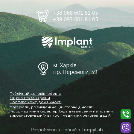
+38 068 601 81 05
+38 093 601 81 05
м. Харків,
пр. Перемоги, 59
Публічний договір-оферта
Ліцензії МОЗ України
Політика конфіденційності
Матеріали, розміщені на цій сторінці, носять
інформаційний характер. Відвідувачі сайту не повинні
використовувати їх в якості медичних рекомендацій.
Розроблено з любов'ю
LoopyLab