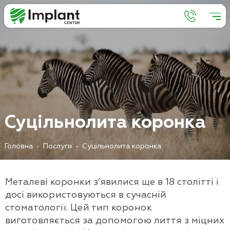
С
у
ц
і
л
ь
н
о
л
и
т
а
к
о
р
о
н
к
а
Головна
Послуги
Суцільнолита коронка
Металеві коронки з’явилися ще в 18 столітті і
досі використовуються в сучасній
стоматології. Цей тип коронок
виготовляється за допомогою лиття з міцних