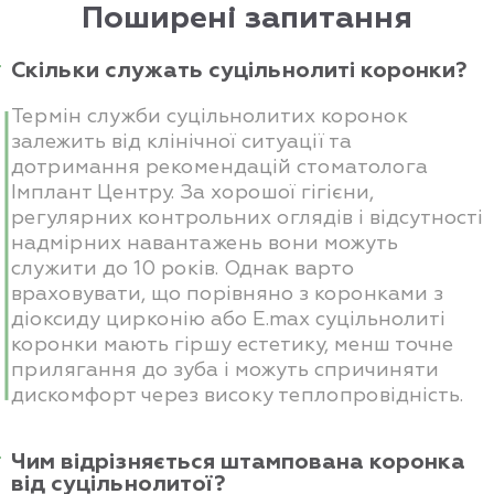
Поширені запитання
Скільки служать суцільнолиті коронки?
Термін служби суцільнолитих коронок
залежить від клінічної ситуації та
дотримання рекомендацій стоматолога
Імплант Центру. За хорошої гігієни,
регулярних контрольних оглядів і відсутності
надмірних навантажень вони можуть
служити до 10 років. Однак варто
враховувати, що порівняно з коронками з
діоксиду цирконію або E.max суцільнолиті
коронки мають гіршу естетику, менш точне
прилягання до зуба і можуть спричиняти
дискомфорт через високу теплопровідність.
Чим відрізняється штампована коронка
від суцільнолитої?