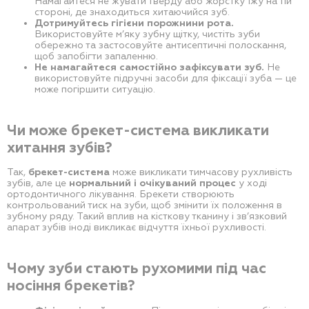
Намагайтеся не жувати тверду або жорстку їжу на тій
стороні, де знаходиться хитаючийся зуб.
Дотримуйтесь гігієни порожнини рота.
Використовуйте м’яку зубну щітку, чистіть зуби
обережно та застосовуйте антисептичні полоскання,
щоб запобігти запаленню.
Не намагайтеся самостійно зафіксувати зуб.
Не
використовуйте підручні засоби для фіксації зуба — це
може погіршити ситуацію.
Чи може брекет-система викликати
хитання зубів?
Так,
брекет-система
може викликати тимчасову рухливість
зубів, але це
нормальний і очікуваний процес
у ході
ортодонтичного лікування. Брекети створюють
контрольований тиск на зуби, щоб змінити їх положення в
зубному ряду. Такий вплив на кісткову тканину і зв’язковий
апарат зубів іноді викликає відчуття їхньої рухливості.
Чому зуби стають рухомими під час
носіння брекетів?