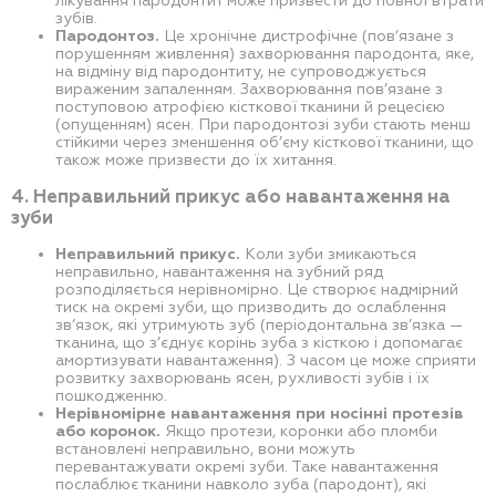
лікування пародонтит може призвести до повної втрати
зубів.
Пародонтоз.
Це хронічне дистрофічне (пов’язане з
порушенням живлення) захворювання пародонта, яке,
на відміну від пародонтиту, не супроводжується
вираженим запаленням. Захворювання пов’язане з
поступовою атрофією кісткової тканини й рецесією
(опущенням) ясен. При пародонтозі зуби стають менш
стійкими через зменшення об’єму кісткової тканини, що
також може призвести до їх хитання.
4. Неправильний прикус або навантаження на
зуби
Неправильний прикус.
Коли зуби змикаються
неправильно, навантаження на зубний ряд
розподіляється нерівномірно. Це створює надмірний
тиск на окремі зуби, що призводить до ослаблення
зв’язок, які утримують зуб (періодонтальна зв’язка —
тканина, що з’єднує корінь зуба з кісткою і допомагає
амортизувати навантаження). З часом це може сприяти
розвитку захворювань ясен, рухливості зубів і їх
пошкодженню.
Нерівномірне навантаження при носінні протезів
або коронок.
Якщо протези, коронки або пломби
встановлені неправильно, вони можуть
перевантажувати окремі зуби. Таке навантаження
послаблює тканини навколо зуба (пародонт), які