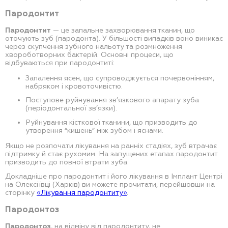
Пародонтит
Пародонтит
— це запальне захворювання тканин, що
оточують зуб (пародонта). У більшості випадків воно виникає
через скупчення зубного нальоту та розмноження
хвороботворних бактерій. Основні процеси, що
відбуваються при пародонтиті:
Запалення ясен, що супроводжується почервонінням,
набряком і кровоточивістю.
Поступове руйнування зв’язкового апарату зуба
(періодонтальної зв’язки).
Руйнування кісткової тканини, що призводить до
утворення “кишень” між зубом і яснами.
Якщо не розпочати лікування на ранніх стадіях, зуб втрачає
підтримку й стає рухомим. На запущених етапах пародонтит
призводить до повної втрати зуба.
Докладніше про пародонтит і його лікування в Імплант Центрі
на Олексіївці (Харків) ви можете прочитати, перейшовши на
сторінку
«Лікування пародонтиту»
.
Пародонтоз
Пародонтоз
, на відміну від пародонтиту, не