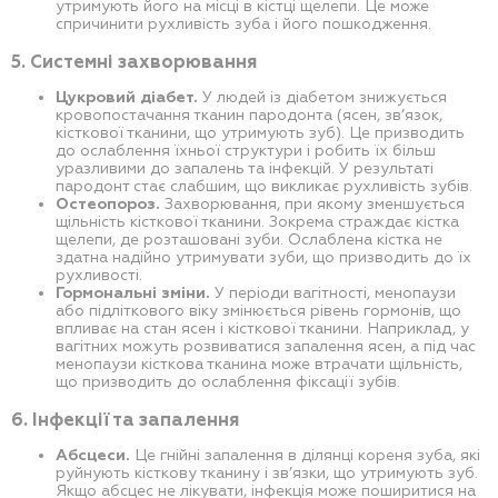
утримують його на місці в кістці щелепи. Це може
спричинити рухливість зуба і його пошкодження.
5. Системні захворювання
Цукровий діабет.
У людей із діабетом знижується
кровопостачання тканин пародонта (ясен, зв’язок,
кісткової тканини, що утримують зуб). Це призводить
до ослаблення їхньої структури і робить їх більш
уразливими до запалень та інфекцій. У результаті
пародонт стає слабшим, що викликає рухливість зубів.
Остеопороз.
Захворювання, при якому зменшується
щільність кісткової тканини. Зокрема страждає кістка
щелепи, де розташовані зуби. Ослаблена кістка не
здатна надійно утримувати зуби, що призводить до їх
рухливості.
Гормональні зміни.
У періоди вагітності, менопаузи
або підліткового віку змінюється рівень гормонів, що
впливає на стан ясен і кісткової тканини. Наприклад, у
вагітних можуть розвиватися запалення ясен, а під час
менопаузи кісткова тканина може втрачати щільність,
що призводить до ослаблення фіксації зубів.
6. Інфекції та запалення
Абсцеси.
Це гнійні запалення в ділянці кореня зуба, які
руйнують кісткову тканину і зв’язки, що утримують зуб.
Якщо абсцес не лікувати, інфекція може поширитися на