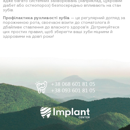
адже багато системних захворювань (наприклад, цукровий
діабет або остеопороз) безпосередньо впливають на стан
зубів.
Профілактика рухливості зубів
— це регулярний догляд за
порожниною рота, своєчасні візити до стоматолога й
дбайливе ставлення до власного здоров’я. Дотримуйтеся
цих простих правил, щоб зберегти ваші зуби міцними й
здоровими на довгі роки!
+38 068 601 81 05
+38 093 601 81 05