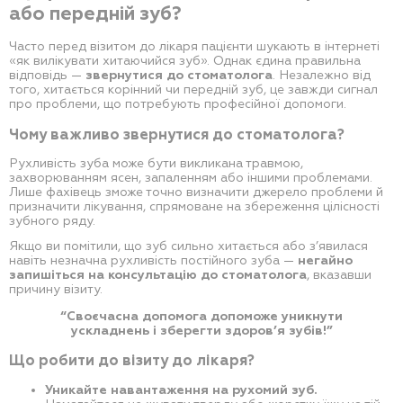
або передній зуб?
Часто перед візитом до лікаря пацієнти шукають в інтернеті
«як вилікувати хитаючийся зуб». Однак єдина правильна
відповідь —
звернутися до стоматолога
. Незалежно від
того, хитається корінний чи передній зуб, це завжди сигнал
про проблеми, що потребують професійної допомоги.
Чому важливо звернутися до стоматолога?
Рухливість зуба може бути викликана травмою,
захворюванням ясен, запаленням або іншими проблемами.
Лише фахівець зможе точно визначити джерело проблеми й
призначити лікування, спрямоване на збереження цілісності
зубного ряду.
Якщо ви помітили, що зуб сильно хитається або з’явилася
навіть незначна рухливість постійного зуба —
негайно
запишіться на консультацію до стоматолога
, вказавши
причину візиту.
“Своєчасна допомога допоможе уникнути
ускладнень і зберегти здоров’я зубів!”
Що робити до візиту до лікаря?
Уникайте навантаження на рухомий зуб.