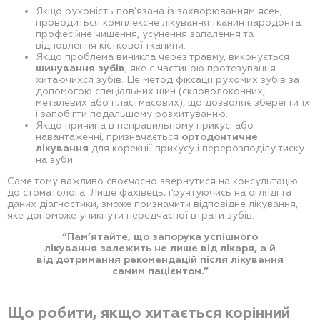
Якщо рухомість пов’язана із захворюванням ясен,
проводиться комплексне лікування тканин пародонта:
професійне чищення, усунення запалення та
відновлення кісткової тканини.
Якщо проблема виникла через травму, виконується
шинування зубів
, яке є частиною протезування
хитаючихся зубів. Це метод фіксації рухомих зубів за
допомогою спеціальних шин (скловолоконних,
металевих або пластмасових), що дозволяє зберегти їх
і запобігти подальшому розхитуванню.
Якщо причина в неправильному прикусі або
навантаженні, призначається
ортодонтичне
лікування
для корекції прикусу і перерозподілу тиску
на зуби.
Саме тому важливо своєчасно звернутися на консультацію
до стоматолога. Лише фахівець, ґрунтуючись на огляді та
даних діагностики, зможе призначити відповідне лікування,
яке допоможе уникнути передчасної втрати зубів.
“Пам’ятайте, що запорука успішного
лікування залежить не лише від лікаря, а й
від дотримання рекомендацій після лікування
самим пацієнтом.”
Що робити, якщо хитається корінний