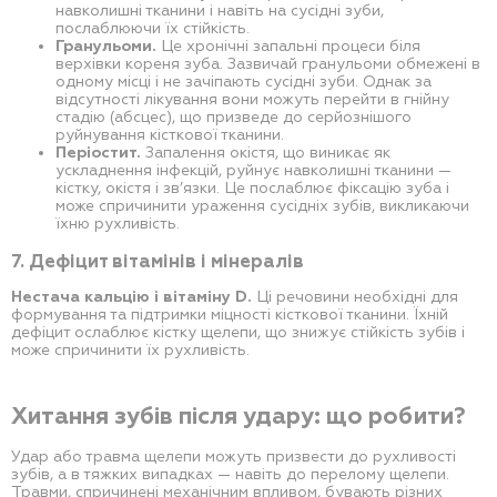
навколишні тканини і навіть на сусідні зуби,
послаблюючи їх стійкість.
Гранульоми.
Це хронічні запальні процеси біля
верхівки кореня зуба. Зазвичай гранульоми обмежені в
одному місці і не зачіпають сусідні зуби. Однак за
відсутності лікування вони можуть перейти в гнійну
стадію (абсцес), що призведе до серйознішого
руйнування кісткової тканини.
Періостит.
Запалення окістя, що виникає як
ускладнення інфекцій, руйнує навколишні тканини —
кістку, окістя і зв’язки. Це послаблює фіксацію зуба і
може спричинити ураження сусідніх зубів, викликаючи
їхню рухливість.
7. Дефіцит вітамінів і мінералів
Нестача кальцію і вітаміну D.
Ці речовини необхідні для
формування та підтримки міцності кісткової тканини. Їхній
дефіцит ослаблює кістку щелепи, що знижує стійкість зубів і
може спричинити їх рухливість.
Хитання зубів після удару: що робити?
Удар або травма щелепи можуть призвести до рухливості
зубів, а в тяжких випадках — навіть до перелому щелепи.
Травми, спричинені механічним впливом, бувають різних