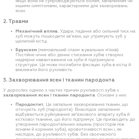
якщо вони не супроводжуються болем, запаленням чи
іншими симптомами, характерними для захворювань
ясен.
2. Травми
Механічний вплив.
Удари, падіння або сильний тиск на
зуб можуть пошкодити зв’язки, що утримують зуб у
щелепній кістці.
Бруксизм
(мимовільний спазм жувальних м’язів).
Постійне нічне або денне стискання зубів створює
надмірне навантаження на зуби й підтримуючі
структури. Це може послабити фіксацію зуба в кістці й
викликати його рухливість.
3. Захворювання ясен і тканин пародонта
У дорослих однією з частих причин рухливості зубів є
захворювання ясен і тканин пародонта
. Основні з них:
Пародонтит.
Це запальне захворювання тканин, що
оточують зуб (пародонта). Внаслідок запалення
відбувається руйнування зв’язкового апарату зуба й
кісткової тканини, що його підтримує. Це призводить до
утворення пародонтальних кишень (просторів між
яснами й коренем зуба), кровоточивості ясен і, як
наслідок, до рухливості зубів. Без своєчасного