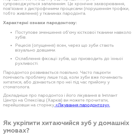
супроводжується запаленням. Це хронічне захворювання,
пов’язане з дистрофічними процесами (порушенням трофіки,
тобто живлення) у тканинах пародонта.
Характерні ознаки пародонтозу:
Поступове зменшення об’єму кісткової тканини навколо
зубів.
Рецесія (опущення) ясен, через що зуби стають
візуально довшими.
Ослаблення фіксації зубів, що призводить до їхньої
рухливості.
Пародонтоз розвивається повільно. Часто пацієнти
помічають проблему лише тоді, коли зуби вже починають
хитатися, або дізнаються про неї під час прийому у
стоматолога.
Докладніше про пародонтоз і його лікування в Імплант
Центрі на Олексіївці (Харків) ви можете прочитати,
перейшовши на сторінку
«Лікування пародонтозу».
Як укріпити хитаючийся зуб у домашніх
умовах?