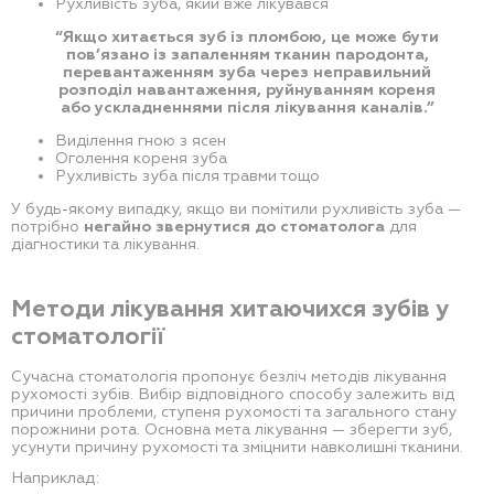
Рухливість зуба, який вже лікувався
“Якщо хитається зуб із пломбою, це може бути
пов’язано із запаленням тканин пародонта,
перевантаженням зуба через неправильний
розподіл навантаження, руйнуванням кореня
або ускладненнями після лікування каналів.”
Виділення гною з ясен
Оголення кореня зуба
Рухливість зуба після травми тощо
У будь-якому випадку, якщо ви помітили рухливість зуба —
потрібно
негайно звернутися до стоматолога
для
діагностики та лікування.
Методи лікування хитаючихся зубів у
стоматології
Сучасна стоматологія пропонує безліч методів лікування
рухомості зубів. Вибір відповідного способу залежить від
причини проблеми, ступеня рухомості та загального стану
порожнини рота. Основна мета лікування — зберегти зуб,
усунути причину рухомості та зміцнити навколишні тканини.
Наприклад: