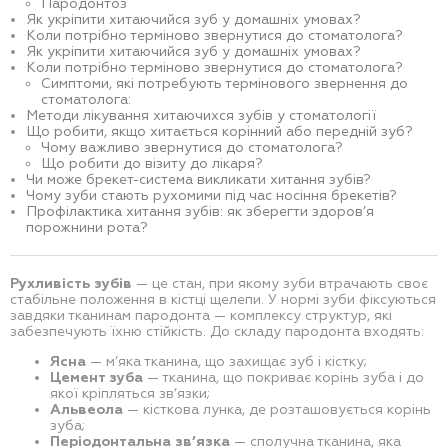
Пародонтоз
Як укріпити хитаючийся зуб у домашніх умовах?
Коли потрібно терміново звернутися до стоматолога?
Як укріпити хитаючийся зуб у домашніх умовах?
Коли потрібно терміново звернутися до стоматолога?
Симптоми, які потребують термінового звернення до
стоматолога:
Методи лікування хитаючихся зубів у стоматології
Що робити, якщо хитається корінний або передній зуб?
Чому важливо звернутися до стоматолога?
Що робити до візиту до лікаря?
Чи може брекет-система викликати хитання зубів?
Чому зуби стають рухомими під час носіння брекетів?
Профілактика хитання зубів: як зберегти здоров’я
порожнини рота?
Рухливість зубів
— це стан, при якому зуби втрачають своє
стабільне положення в кістці щелепи. У нормі зуби фіксуються
завдяки тканинам пародонта — комплексу структур, які
забезпечують їхню стійкість. До складу пародонта входять:
Ясна
— м’яка тканина, що захищає зуб і кістку;
Цемент зуба
— тканина, що покриває корінь зуба і до
якої кріпляться зв’язки;
Альвеола
— кісткова лунка, де розташовується корінь
зуба;
Періодонтальна зв’язка
— сполучна тканина, яка