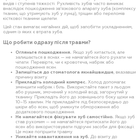
видів і ступенів тяжкості. Рухливість зубів часто виникає
внаслідок пошкодження зв’язкового апарату зуба (комплексу
тканин, що утримують зуб у лунці), тріщин або переломів
кісткової тканини щелепи.
Цей стан вимагає негайних дій, щоб запобігти ускладненням,
одним із яких є втрата зуба.
Що робити одразу після травми?
Огляньте пошкодження.
Якщо зуб хитається, але
залишається в яснах — не намагайтеся його рухати чи
чіпати. Перевірте, чи є кровотеча, набряк або
пошкодження ясен.
Запишіться до стоматолога якнайшвидше
, вказавши
причину візиту.
Прикладіть холодний компрес.
Холод допомагає
зменшити набряк і біль. Використайте пакет з льодом
або рушник, змочений у холодній воді, загорнутий у
тканину. Прикладіть його до зовнішнього боку щоки на
10–15 хвилин. Не прикладайте лід безпосередньо до
шкіри або ясен, щоб уникнути обмороження або
додаткового пошкодження.
Не намагайтеся фіксувати зуб самостійно.
Якщо зуб
став рухомим — не намагайтеся притискати його до
ясен або використовувати підручні засоби для фіксації.
Це може погіршити травму.
Уникайте навантаження на зуб.
До візиту до