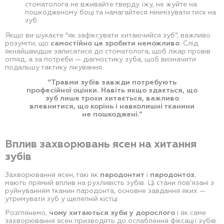
стоматолога не вживайте тверду їжу, не жуйте на
пошкодженому боці та намагайтеся мінімізувати тиск на
зуб.
Якщо ви шукаєте “як зафіксувати хитаючийся зуб”, важливо
розуміти, що
самостійно це зробити неможливо
. Слід
якнайшвидше записатися до стоматолога, щоб лікар провів
огляд, а за потреби — діагностику зуба, щоб визначити
подальшу тактику лікування.
“Травми зубів завжди потребують
професійної оцінки. Навіть якщо здається, що
зуб лише трохи хитається, важливо
впевнитися, що корінь і навколишні тканини
не пошкоджені.”
Вплив захворювань ясен на хитання
зубів
Захворювання ясен, такі як
пародонтит
і
пародонтоз
,
мають прямий вплив на рухливість зубів. Ці стани пов’язані з
руйнуванням тканин пародонта, основне завдання яких —
утримувати зуб у щелепній кістці.
Розглянемо,
чому хитаються зуби у дорослого
і як саме
захворювання ясен призводять до ослаблення фіксації зубів.