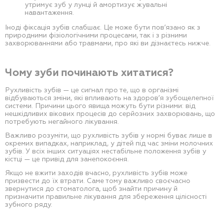
утримує зуб у лунці й амортизує жувальні
навантаження.
Іноді фіксація зубів слабшає. Це може бути пов’язано як з
природними фізіологічними процесами, так і з різними
захворюваннями або травмами, про які ви дізнаєтесь нижче.
Чому зуби починають хитатися?
Рухливість зубів — це сигнал про те, що в організмі
відбуваються зміни, які впливають на здоров’я зубощелепної
системи. Причини цього явища можуть бути різними: від
нешкідливих вікових процесів до серйозних захворювань, що
потребують негайного лікування.
Важливо розуміти, що рухливість зубів у нормі буває лише в
окремих випадках, наприклад, у дітей під час зміни молочних
зубів. У всіх інших ситуаціях нестабільне положення зубів у
кістці — це привід для занепокоєння.
Якщо не вжити заходів вчасно, рухливість зубів може
призвести до їх втрати. Саме тому важливо своєчасно
звернутися до стоматолога, щоб знайти причину й
призначити правильне лікування для збереження цілісності
зубного ряду.