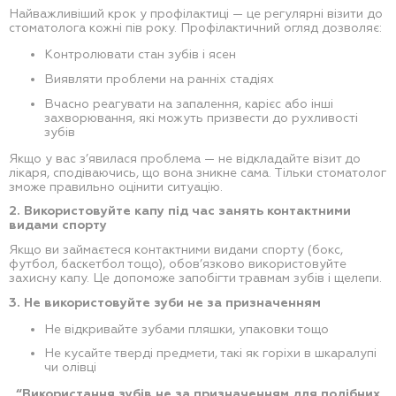
Найважливіший крок у профілактиці — це регулярні візити до
стоматолога кожні пів року. Профілактичний огляд дозволяє:
Контролювати стан зубів і ясен
Виявляти проблеми на ранніх стадіях
Вчасно реагувати на запалення, карієс або інші
захворювання, які можуть призвести до рухливості
зубів
Якщо у вас з’явилася проблема — не відкладайте візит до
лікаря, сподіваючись, що вона зникне сама. Тільки стоматолог
зможе правильно оцінити ситуацію.
2. Використовуйте капу під час занять контактними
видами спорту
Якщо ви займаєтеся контактними видами спорту (бокс,
футбол, баскетбол тощо), обов’язково використовуйте
захисну капу. Це допоможе запобігти травмам зубів і щелепи.
3. Не використовуйте зуби не за призначенням
Не відкривайте зубами пляшки, упаковки тощо
Не кусайте тверді предмети, такі як горіхи в шкаралупі
чи олівці
“Використання зубів не за призначенням для подібних