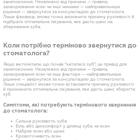
занепокоєння. Незалежно від причини — травма,
захворювання ясен чи інші чинники — найправильніше
рішення — звернутися за консультацією до стоматолога.
Лише фахівець зможе точно визначити причину рухливості й
підібрати оптимальне лікування, яке дасть шанс на
збереження зуба.
Коли потрібно терміново звернутися до
стоматолога?
Якщо ви помітили, що почав “хитатися зуб”, це привід для
занепокоєння. Незалежно від причини — травма,
захворювання ясен чи інші фактори — найправильніше
рішення — звернутися за консультацією до стоматолога.
Лише спеціаліст зможе точно встановити причину рухливості
й призначити оптимальне лікування, яке дасть шанс зберегти
зуб.
Симптоми, які потребують термінового звернення
до стоматолога:
Сильна рухливість зуба
Біль або дискомфорт у ділянці зуба чи ясен
Набряк ясен або щоки
Кровоточивість ясен