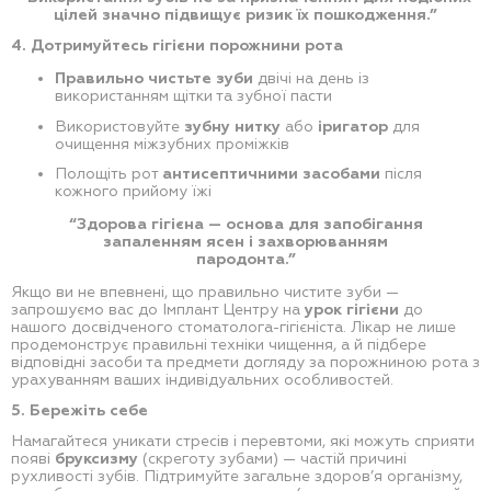
цілей значно підвищує ризик їх пошкодження.”
4. Дотримуйтесь гігієни порожнини рота
Правильно чистьте зуби
двічі на день із
використанням щітки та зубної пасти
Використовуйте
зубну нитку
або
іригатор
для
очищення міжзубних проміжків
Полощіть рот
антисептичними засобами
після
кожного прийому їжі
“Здорова гігієна — основа для запобігання
запаленням ясен і захворюванням
пародонта.”
Якщо ви не впевнені, що правильно чистите зуби —
запрошуємо вас до Імплант Центру на
урок гігієни
до
нашого досвідченого стоматолога-гігієніста. Лікар не лише
продемонструє правильні техніки чищення, а й підбере
відповідні засоби та предмети догляду за порожниною рота з
урахуванням ваших індивідуальних особливостей.
5. Бережіть себе
Намагайтеся уникати стресів і перевтоми, які можуть сприяти
появі
бруксизму
(скреготу зубами) — частій причині
рухливості зубів. Підтримуйте загальне здоров’я організму,