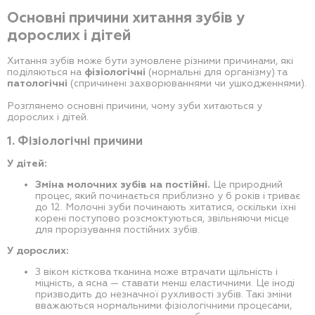
Основні причини хитання зубів у
дорослих і дітей
Хитання зубів може бути зумовлене різними причинами, які
поділяються на
фізіологічні
(нормальні для організму) та
патологічні
(спричинені захворюваннями чи ушкодженнями).
Розглянемо основні причини, чому зуби хитаються у
дорослих і дітей.
1. Фізіологічні причини
У дітей:
Зміна молочних зубів на постійні.
Це природний
процес, який починається приблизно у 6 років і триває
до 12. Молочні зуби починають хитатися, оскільки їхні
корені поступово розсмоктуються, звільняючи місце
для прорізування постійних зубів.
У дорослих:
З віком кісткова тканина може втрачати щільність і
міцність, а ясна — ставати менш еластичними. Це іноді
призводить до незначної рухливості зубів. Такі зміни
вважаються нормальними фізіологічними процесами,