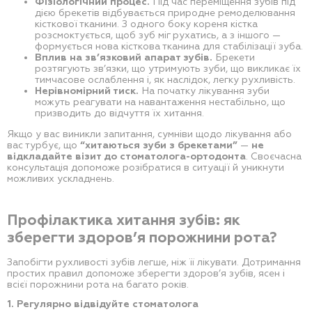
Фізіологічний процес.
Під час переміщення зубів під
дією брекетів відбувається природне ремоделювання
кісткової тканини. З одного боку кореня кістка
розсмоктується, щоб зуб міг рухатись, а з іншого —
формується нова кісткова тканина для стабілізації зуба.
Вплив на зв’язковий апарат зубів.
Брекети
розтягують зв’язки, що утримують зуби, що викликає їх
тимчасове ослаблення і, як наслідок, легку рухливість.
Нерівномірний тиск.
На початку лікування зуби
можуть реагувати на навантаження нестабільно, що
призводить до відчуття їх хитання.
Якщо у вас виникли запитання, сумніви щодо лікування або
вас турбує, що
“хитаються зуби з брекетами”
—
не
відкладайте візит до стоматолога-ортодонта
. Своєчасна
консультація допоможе розібратися в ситуації й уникнути
можливих ускладнень.
Профілактика хитання зубів: як
зберегти здоров’я порожнини рота?
Запобігти рухливості зубів легше, ніж її лікувати. Дотримання
простих правил допоможе зберегти здоров’я зубів, ясен і
всієї порожнини рота на багато років.
1. Регулярно відвідуйте стоматолога